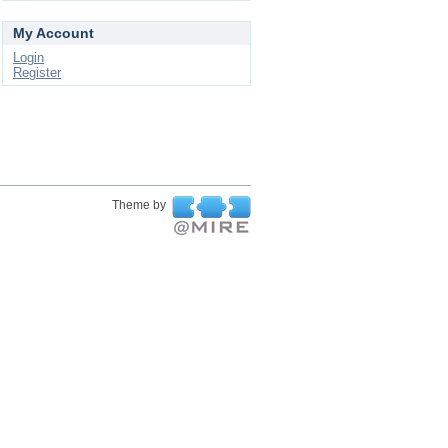
My Account
Login
Register
Theme by