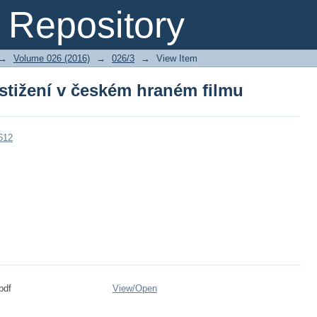
stižení v českém hraném filmu
Repository
→
Volume 026 (2016)
→
026/3
→
View Item
stižení v českém hraném filmu
612
pdf
View/
Open