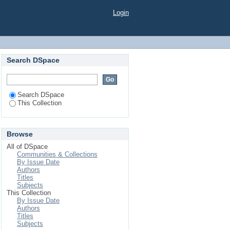
Login
Search DSpace
Search DSpace
This Collection
Browse
All of DSpace
Communities & Collections
By Issue Date
Authors
Titles
Subjects
This Collection
By Issue Date
Authors
Titles
Subjects