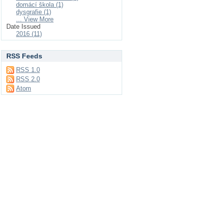
domácí škola (1)
dysgrafie (1)
... View More
Date Issued
2016 (11)
RSS Feeds
RSS 1.0
RSS 2.0
Atom