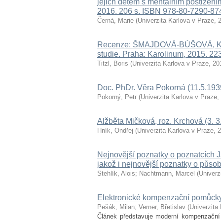
jejich dětem s mentálním postižení
2016. 206 s. ISBN 978-80-7290-87
Černá, Marie
(
Univerzita Karlova v Praze
,
Recenze: ŠMAJDOVÁ-BÚŠOVÁ, K., KU
studie. Praha: Karolinum, 2015. 22
Titzl, Boris
(
Univerzita Karlova v Praze
,
20
Doc. PhDr. Věra Pokorná (11.5.193
Pokorný, Petr
(
Univerzita Karlova v Praze
,
Alžběta Mičková, roz. Krchová (3. 3
Hník, Ondřej
(
Univerzita Karlova v Praze
,
2
Nejnovější poznatky o poznatcích 
jakož i nejnovější poznatky o půso
Stehlík, Alois
;
Nachtmann, Marcel
(
Univerz
Elektronické kompenzační pomůcky
Pešák, Milan
;
Verner, Břetislav
(
Univerzita
Článek představuje moderní kompenzační p