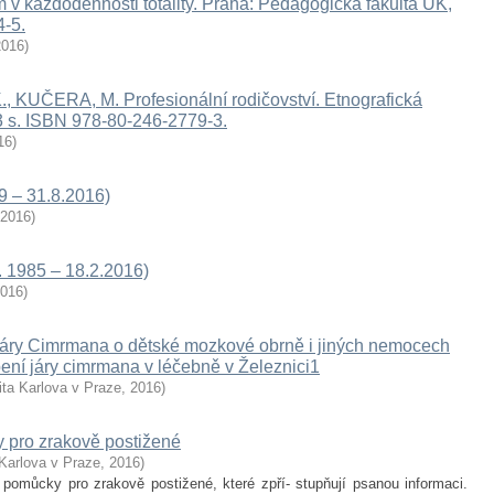
m v každodennosti totality. Praha: Pedagogická fakulta UK,
4-5.
2016
)
ČERA, M. Profesionální rodičovství. Etno­grafická
3 s. ISBN 978-80-246-2779-3.
16
)
9 – 31.8.2016)
2016
)
. 1985 – 18.2.2016)
016
)
Járy Cimrmana o dětské mozkové obrně i jiných nemocech
bení járy cimrmana v léčebně v Železnici1
ita Karlova v Praze
,
2016
)
 pro zrakově postižené
 Karlova v Praze
,
2016
)
omůcky pro zrakově postižené, které zpří- stupňují psanou informaci.