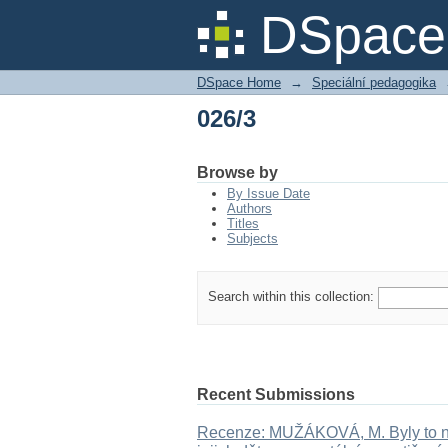
026/3
DSpace 
DSpace Home
→
Speciální pedagogika
026/3
Browse by
By Issue Date
Authors
Titles
Subjects
Search within this collection:
Recent Submissions
Recenze: MUŽÁKOVÁ, M. Byly to naš