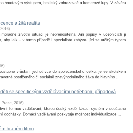
bo hmatovým výstupem, braillský zobrazovač a kamerové lupy. V závěru
cence a žitá realita
,
2016
)
ořádné životní situaci je nepřenositelná. Ani popisy v učebnicích ji
 aby laik – v tomto případě i specialista zabýva- jící se určitým typem
16
)
postupné vrůstání jednotlivce do společenského celku, je ve školském
dravotně postiženého či sociálně znevýhodněného žáka do hlavního ...
 děti se specifickými vzdělávacími potřebami: případová
v Praze
,
2016
)
nativní formou vzdělávání, kterou český vzdě- lávací systém v současné
í docházky. Domácí vzdělávání poskytuje možnost individualizace ...
kém hraném filmu