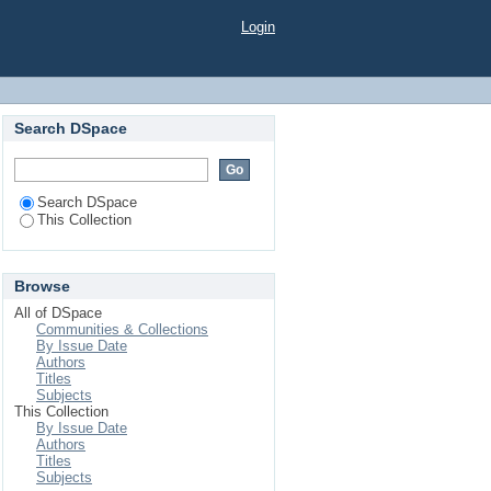
Login
Search DSpace
Search DSpace
This Collection
Browse
All of DSpace
Communities & Collections
By Issue Date
Authors
Titles
Subjects
This Collection
By Issue Date
Authors
Titles
Subjects