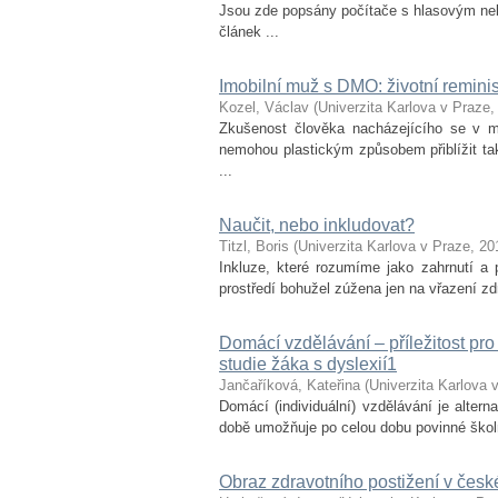
Jsou zde popsány počítače s hlasovým ne
článek ...
Imobilní muž s DMO: životní reminis
Kozel, Václav
(
Univerzita Karlova v Praze
Zkušenost člověka nacházejícího se v mim
nemohou plastickým způsobem přiblížit tak,
...
Naučit, nebo inkludovat?
Titzl, Boris
(
Univerzita Karlova v Praze
,
20
Inkluze, které rozumíme jako zahrnutí a 
prostředí bohužel zúžena jen na vřazení z
Domácí vzdělávání – příležitost pro
studie žáka s dyslexií1
Jančaříková, Kateřina
(
Univerzita Karlova 
Domácí (individuální) vzdělávání je alter
době umožňuje po celou dobu povinné školn
Obraz zdravotního postižení v čes