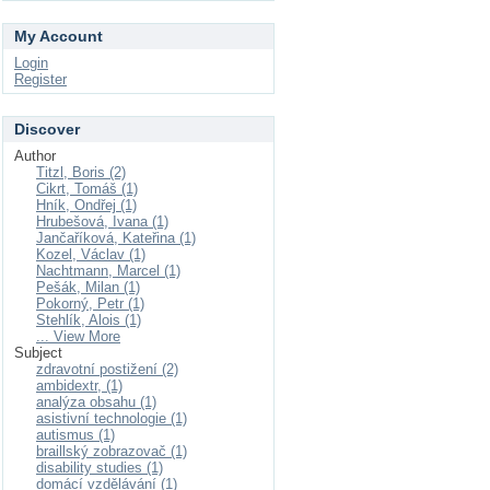
My Account
Login
Register
Discover
Author
Titzl, Boris (2)
Cikrt, Tomáš (1)
Hník, Ondřej (1)
Hrubešová, Ivana (1)
Jančaříková, Kateřina (1)
Kozel, Václav (1)
Nachtmann, Marcel (1)
Pešák, Milan (1)
Pokorný, Petr (1)
Stehlík, Alois (1)
... View More
Subject
zdravotní postižení (2)
ambidextr, (1)
analýza obsahu (1)
asistivní technologie (1)
autismus (1)
braillský zobrazovač (1)
disability studies (1)
domácí vzdělávání (1)