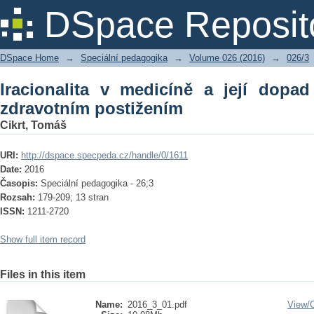
Iracionalita v medicíně a její dopad na
DSpace Reposit
DSpace Home
→
Speciální pedagogika
→
Volume 026 (2016)
→
026/3
Iracionalita v medicíně a její dopa
zdravotním postižením
Cikrt, Tomáš
URI:
http://dspace.specpeda.cz/handle/0/1611
Date:
2016
Časopis:
Speciální pedagogika - 26;3
Rozsah:
179-209; 13 stran
ISSN:
1211-2720
Show full item record
Files in this item
Name:
2016_3_01.pdf
View/