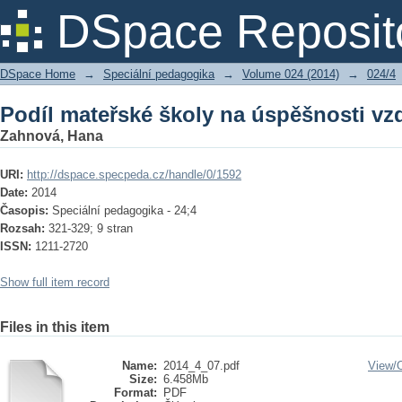
Podíl mateřské školy na úspěšnosti vzd
DSpace Reposit
DSpace Home
→
Speciální pedagogika
→
Volume 024 (2014)
→
024/4
Podíl mateřské školy na úspěšnosti vzd
Zahnová, Hana
URI:
http://dspace.specpeda.cz/handle/0/1592
Date:
2014
Časopis:
Speciální pedagogika - 24;4
Rozsah:
321-329; 9 stran
ISSN:
1211-2720
Show full item record
Files in this item
Name:
2014_4_07.pdf
View/
Size:
6.458Mb
Format:
PDF