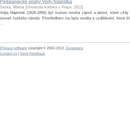
Pedagogické snahy Vojty Náprstka
Secká, Milena
(
Univerzita Karlova v Praze
,
2012
)
Vojta Náprstek (1826-1894) byl mužem mnoha zájmů a aktivit, které vždy 
úroveň českého národa. Prostředkem mu byla osvěta a vzdělávání, které šíř
...
DSpace software
copyright © 2002-2012
Duraspace
Contact Us
|
Send Feedback