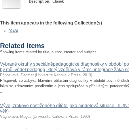
Description:
Článek
This item appears in the following Collection(s)
024/4
Related items
Showing items related by title, author, creator and subject.
Vybrané okruhy speciálněpedagogické diagnostiky v období po
by měl vědět pedagog, který vzdělává v rámci integrace žáka s
Přinosilová, Dagmar
(
Univerzita Karlova v Praze
,
2013
)
Příspěvek se zabývá hlavními oblastmi diagnostiky v období povinné škol
laika se zdravotním postižením a jeho spolupráce s příslušnými poradenský
...
Vývoj zrakově postiženého dítěte jako modelová situace - III (N
věk)
Vágnerová, Magda
(
Univerzita Karlova v Praze
,
1993
)