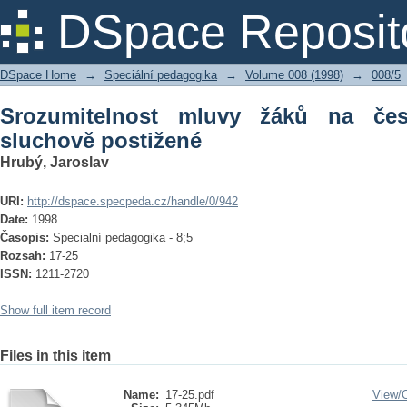
Srozumitelnost mluvy žáků na českých
DSpace Reposit
DSpace Home
→
Speciální pedagogika
→
Volume 008 (1998)
→
008/5
Srozumitelnost mluvy žáků na če
sluchově postižené
Hrubý, Jaroslav
URI:
http://dspace.specpeda.cz/handle/0/942
Date:
1998
Časopis:
Specialní pedagogika - 8;5
Rozsah:
17-25
ISSN:
1211-2720
Show full item record
Files in this item
Name:
17-25.pdf
View/