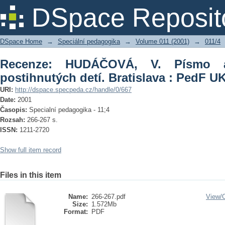
Recenze: HUDÁČOVÁ, V. Písmo a písani
DSpace Reposit
PedF UK, 2001.118 s.
DSpace Home
→
Speciální pedagogika
→
Volume 011 (2001)
→
011/4
Recenze: HUDÁČOVÁ, V. Písmo a
postihnutých detí. Bratislava : PedF UK
URI:
http://dspace.specpeda.cz/handle/0/667
Date:
2001
Časopis:
Specialní pedagogika - 11;4
Rozsah:
266-267 s.
ISSN:
1211-2720
Show full item record
Files in this item
Name:
266-267.pdf
View/
Size:
1.572Mb
Format:
PDF