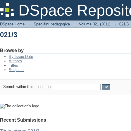
021/3
DSpace Reposit
DSpace Home
→
Speciální pedagogika
→
Volume 021 (2011)
→
021/3
021/3
Browse by
By Issue Date
Authors
Titles
Subjects
Search within this collection:
Recent Submissions