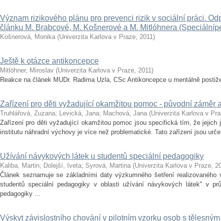
Význam rizikového plánu pro prevenci rizik v sociální práci. O
článku M. Brabcové, M. Košnerové a M. Mitlóhnera (Speciálníped
Košnerová, Monika
(
Univerzita Karlova v Praze
,
2011
)
Ještě k otázce antikoncepce
Mitlöhner, Miroslav
(
Univerzita Karlova v Praze
,
2011
)
Reakce na článek MUDr. Radima Uzla, CSc Antikoncepce u mentálně postiž
Zařízení pro děti vyžadující okamžitou pomoc - původní záměr
Truhlářová, Zuzana
;
Levická, Jana
;
Machová, Jana
(
Univerzita Karlova v Pr
Zařízení pro děti vyžadující okamžitou pomoc jsou specifická tím, že jejic
institutu náhradní výchovy je více než problematické. Tato zařízení jsou urče
Užívání návykových látek u studentů speciální pedagogiky
Kaliba, Martin
;
Dolejší, Iveta
;
Syrová, Martina
(
Univerzita Karlova v Praze
,
2
Článek seznamuje se základními daty výzkumného šetření realizovaného v 
studentů speciální pedagogiky v oblasti užívání návykových látek" v pr
pedagogiky ...
Výskyt závislostního chování v pilotním vzorku osob s tělesným