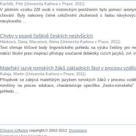
Kachlík, Petr
(
Univerzita Karlova v Praze
,
2011
)
V pilotním vzorku 228 osob s motorickým postižením bylo pomocí anonymn
chování. Byly nalezeny četné celoživotní zkušenosti s řadou návykových
návykového ...
Chyby v psané češtině českých neslyšících
Hánková, Dana
;
Macurová, Alena
(
Univerzita Karlova v Praze
,
2011
)
Text shrnuje klíčové body lingvistického pohledu na výuku češtiny pro nes
nabízí školní praxi inspiraci přístupy současné didaktiky cizích jazyků, zvl. i
Mateřský jazyk romských žáků základních škol v procesu vzděl
Kaleja, Martin
(
Univerzita Karlova v Praze
,
2011
)
Příspěvek se zabývá mateřským jazykem romských žáků v procesu vzděláv
romštiny na proces edukace, charakterizuje specifika „česko-romského"
pohledu ...
DSpace software
copyright © 2002-2012
Duraspace