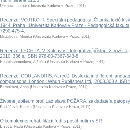
Titulní strana 021/3
Unknown author
(
Univerzita Karlova v Praze
,
2011
)
Recenze: VOJTKO, T. Speciální pedagogika. Čítanka textů k v
1944. Praha : Univerzita Karlova v Praze - Pedagogická fakult
7290-475-4.
Mužáková, Monika
(
Univerzita Karlova v Praze
,
2011
)
Recenze: LECHTÁ, V. Koktavost. Integrativnípřístup. 2. rozš. a p
2010. 336 s. ISBN 978-80-7367-643-8.
Peutelschmiedová, Alžběta
(
Univerzita Karlova v Praze
,
2011
)
Recenze: GOULANDRIS, N. (ed.). Dyslexia in different language
comparisons. London : Whurr Publishers Ltd., 2003.308 s. ISB
Beránková, Anna
(
Univerzita Karlova v Praze
,
2011
)
Životné jubileum prof. Ladislava POŽÁRA, zakladateľa patops
Kudláčová, Blanka
(
Univerzita Karlova v Praze
,
2011
)
O komplexnej rehabilitácii ľudí s postihnutím v SR
Bizová, Naďa
(
Univerzita Karlova v Praze
,
2011
)