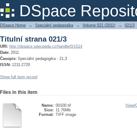
Titulní strana 021/3
DSpace Reposit
DSpace Home
→
Speciální pedagogika
→
Volume 021 (2011)
→
021/3
Titulní strana 021/3
URI:
http://dspace.specpeda.cz/handle/0/1514
Date:
2011
Časopis:
Speciální pedagogika - 21;3
ISSN:
1211-2720
Show full item record
Files in this item
Name:
00100.tif
View/
Size:
11.76Mb
Format:
TIFF image