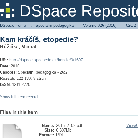
Kam kráčíš, etopedie?
DSpace Reposit
DSpace Home
→
Speciální pedagogika
→
Volume 026 (2016)
→
026/2
Kam kráčíš, etopedie?
Růžička, Michal
URI:
http://dspace.specpeda.cz/handle/0/1607
Date:
2016
Časopis:
Speciální pedagogika - 26;2
Rozsah:
122-130; 9 stran
ISSN:
1211-2720
Show full item record
Files in this item
Name:
2016_2_02.pdf
View/
Size:
6.307Mb
Format:
PDF