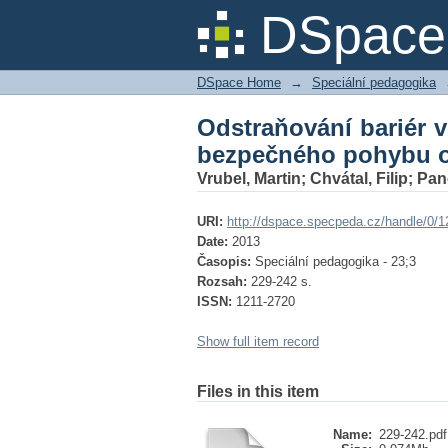
Odstraňování bariér
DSpace 
osob se zrakovým po
DSpace Home
→
Speciální pedagogika
Odstraňování bariér 
bezpečného pohybu o
Vrubel, Martin
;
Chvátal, Filip
;
Pan
URI:
http://dspace.specpeda.cz/handle/0/1
Date:
2013
Časopis:
Speciální pedagogika - 23;3
Rozsah:
229-242 s.
ISSN:
1211-2720
Show full item record
Files in this item
Name:
229-242.pdf