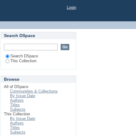
ad bezpečného pohybu
Login
Search DSpace
Search DSpace
This Collection
Browse
All of DSpace
Communities & Collections
By Issue Date
Authors
Titles
Subjects
This Collection
By Issue Date
Authors
Titles
Subjects