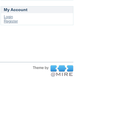
My Account
Login
Register
Theme by