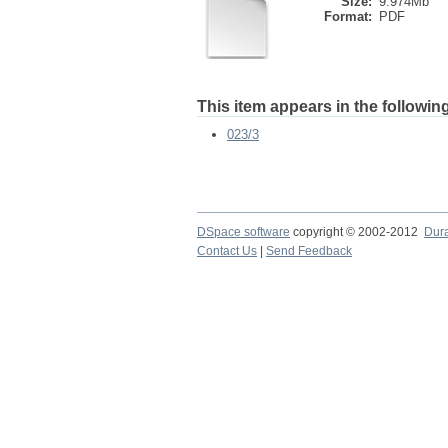
Size:
9.974Mb
Format:
PDF
This item appears in the following
023/3
DSpace software
copyright © 2002-2012
Dur
Contact Us
|
Send Feedback