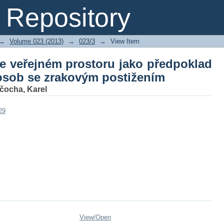
 ve veřejném prostoru jako předpokl
Repository
stižením
→
Volume 023 (2013)
→
023/3
→
View Item
ve veřejném prostoru jako předpoklad
sob se zrakovým postižením
čocha, Karel
29
View/
Open