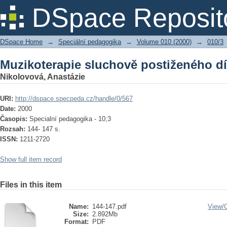
Muzikoterapie sluchově postiženého dí
DSpace Reposit
DSpace Home
→
Speciální pedagogika
→
Volume 010 (2000)
→
010/3
Muzikoterapie sluchově postiženého dí
Nikolovová, Anastázie
URI:
http://dspace.specpeda.cz/handle/0/567
Date:
2000
Časopis:
Specialní pedagogika - 10;3
Rozsah:
144- 147 s.
ISSN:
1211-2720
Show full item record
Files in this item
Name:
144-147.pdf
View/
Size:
2.892Mb
Format:
PDF