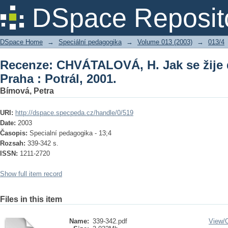
Recenze: CHVÁTALOVÁ, H. Jak se žije d
DSpace Reposit
DSpace Home
→
Speciální pedagogika
→
Volume 013 (2003)
→
013/4
Recenze: CHVÁTALOVÁ, H. Jak se žije 
Praha : Potrál, 2001.
Bímová, Petra
URI:
http://dspace.specpeda.cz/handle/0/519
Date:
2003
Časopis:
Specialní pedagogika - 13;4
Rozsah:
339-342 s.
ISSN:
1211-2720
Show full item record
Files in this item
Name:
339-342.pdf
View/