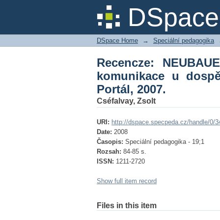
Recencze: NEUBAUER,
DSpace 
Diagnostika a terapie.
DSpace Home
→
Speciální pedagogika
Recencze: NEUBAUER
komunikace u dospěl
Portál, 2007.
Cséfalvay, Zsolt
URI:
http://dspace.specpeda.cz/handle/0/3
Date:
2008
Časopis:
Speciální pedagogika - 19;1
Rozsah:
84-85 s.
ISSN:
1211-2720
Show full item record
Files in this item