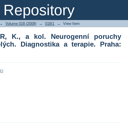
 K., a kol. Neurogenní poruchy kom
Repository
 Praha: Portál, 2007.
→
Volume 018 (2008)
→
018/1
→
View Item
, K., a kol. Neurogenní poruchy
ých. Diagnostika a terapie. Praha:
43