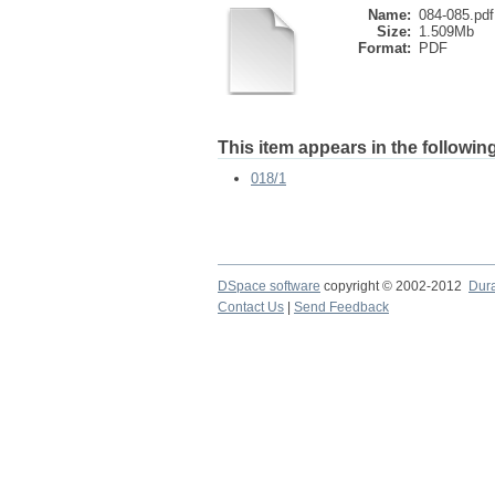
Name:
084-085.pdf
Size:
1.509Mb
Format:
PDF
This item appears in the following
018/1
DSpace software
copyright © 2002-2012
Dur
Contact Us
|
Send Feedback