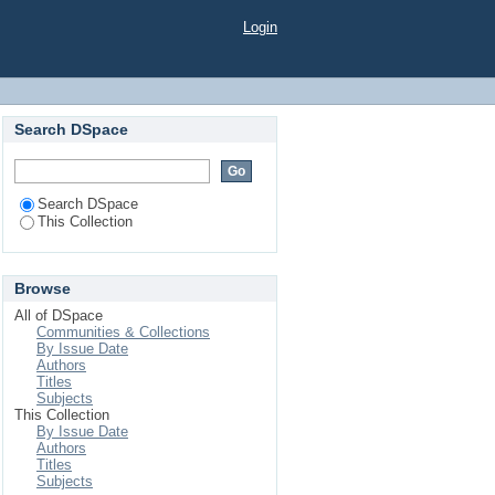
unikace u dospělých.
Login
Search DSpace
Search DSpace
This Collection
Browse
All of DSpace
Communities & Collections
By Issue Date
Authors
Titles
Subjects
This Collection
By Issue Date
Authors
Titles
Subjects