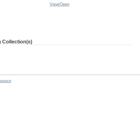
View/
Open
 Collection(s)
aspace