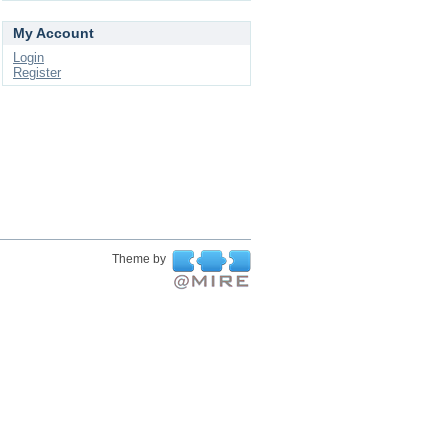
My Account
Login
Register
Theme by