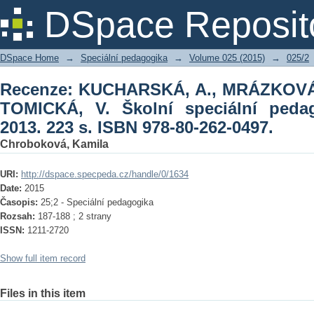
Recenze: KUCHARSKÁ, A., MRÁZKOVÁ
DSpace Reposit
speciální pedagog. Praha: Portál, 2013.
DSpace Home
→
Speciální pedagogika
→
Volume 025 (2015)
→
025/2
Recenze: KUCHARSKÁ, A., MRÁZKOVÁ,
TOMICKÁ, V. Školní speciální pedag
2013. 223 s. ISBN 978-80-262-0497.
Chroboková, Kamila
URI:
http://dspace.specpeda.cz/handle/0/1634
Date:
2015
Časopis:
25;2 - Speciální pedagogika
Rozsah:
187-188 ; 2 strany
ISSN:
1211-2720
Show full item record
Files in this item