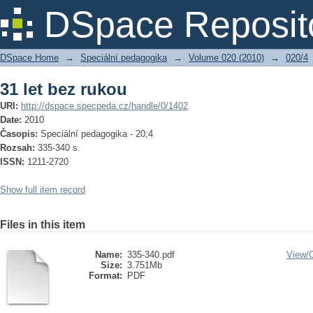
31 let bez rukou
DSpace Reposit
DSpace Home
→
Speciální pedagogika
→
Volume 020 (2010)
→
020/4
31 let bez rukou
URI:
http://dspace.specpeda.cz/handle/0/1402
Date:
2010
Časopis:
Speciální pedagogika - 20;4
Rozsah:
335-340 s.
ISSN:
1211-2720
Show full item record
Files in this item
Name:
335-340.pdf
View/
Size:
3.751Mb
Format:
PDF