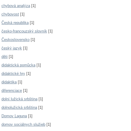
chybová analýza
[1]
chybovost
[1]
Česká republika
[1]
česko-francouzský slovník
[1]
Československo
[1]
český jazyk
[1]
děti
[1]
didaktická pomůcka
[1]
didaktické hry
[1]
didaktika
[1]
diferenciace
[1]
dolní lužická srbština
[1]
dolnolužická srbština
[1]
Domov Laguna
[1]
domov sociálnych služieb
[1]