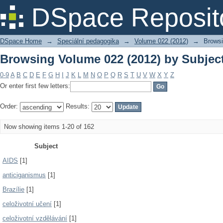
Browsing Volume 022 (2012) by Subjec
DSpace Reposit
DSpace Home
→
Speciální pedagogika
→
Volume 022 (2012)
→
Browsi
Browsing Volume 022 (2012) by Subjec
0-9
A
B
C
D
E
F
G
H
I
J
K
L
M
N
O
P
Q
R
S
T
U
V
W
X
Y
Z
Or enter first few letters:
Order:
Results:
Now showing items 1-20 of 162
Subject
AIDS
[1]
anticiganismus
[1]
Brazílie
[1]
celoživotní učení
[1]
celoživotní vzdělávání
[1]