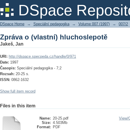
Zpráva o (vlastní) hluchoslepotě
DSpace Reposit
DSpace Home
→
Speciální pedagogika
→
Volume 007 (1997)
→
007/2
Zpráva o (vlastní) hluchoslepotě
Jakeš, Jan
URI:
http://dspace.specpeda.cz/handle/0/971
Date:
1997
Časopis:
Speciální pedagogika - 7;2
Rozsah:
20-25 s.
ISSN:
0862-1632
Show full item record
Files in this item
Name:
20-25.pdf
View/
Size:
4.503Mb
Format:
PDF