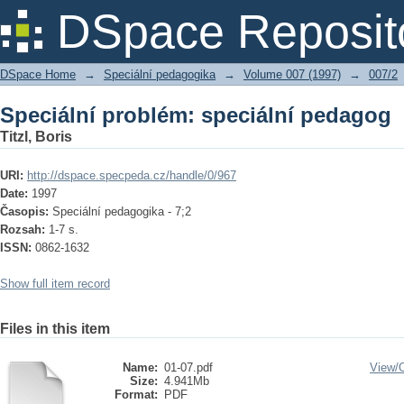
Speciální problém: speciální pedagog
DSpace Reposit
DSpace Home
→
Speciální pedagogika
→
Volume 007 (1997)
→
007/2
Speciální problém: speciální pedagog
Titzl, Boris
URI:
http://dspace.specpeda.cz/handle/0/967
Date:
1997
Časopis:
Speciální pedagogika - 7;2
Rozsah:
1-7 s.
ISSN:
0862-1632
Show full item record
Files in this item
Name:
01-07.pdf
View/
Size:
4.941Mb
Format:
PDF