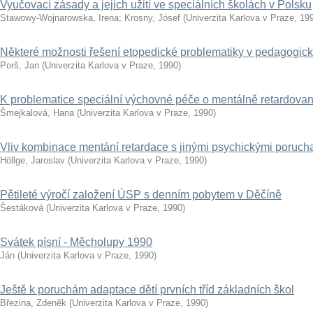
Vyučovací zásady a jejich užití ve speciálních školách v Polsku
Stawowy-Wojnarowska, Irena
;
Krosny, Jósef
(
Univerzita Karlova v Praze
,
19
Některé možnosti řešení etopedické problematiky v pedagogi
Porš, Jan
(
Univerzita Karlova v Praze
,
1990
)
K problematice speciální výchovné péče o mentálně retardované
Šmejkalová, Hana
(
Univerzita Karlova v Praze
,
1990
)
Vliv kombinace mentání retardace s jinými psychickými porucha
Höllge, Jaroslav
(
Univerzita Karlova v Praze
,
1990
)
Pětileté výročí založení ÚSP s denním pobytem v Děčíně
Šestáková
(
Univerzita Karlova v Praze
,
1990
)
Svátek písní - Měcholupy 1990
Ján
(
Univerzita Karlova v Praze
,
1990
)
Ještě k poruchám adaptace dětí prvních tříd základních škol
Březina, Zdeněk
(
Univerzita Karlova v Praze
,
1990
)