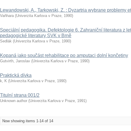
Lewandowski, A., Tarkowski, Z. : Dyzartria wybrane problemy etio
Vaňhara
(
Univerzita Karlova v Praze
,
1990
)
Speciální pedagogika. Defektologie 6. Zahraniční literatura z l
pedagogické literatury SVK v Brně
Sedlák
(
Univerzita Karlova v Praze
,
1990
)
Kopaná jako součást rehabilitace po amputaci dolní končetiny
Gutvirth, Jaroslav
(
Univerzita Karlova v Praze
,
1990
)
Praktická dívka
k, K
(
Univerzita Karlova v Praze
,
1990
)
Titulní strana 001/2
Unknown author
(
Univerzita Karlova v Praze
,
1991
)
Now showing items 1-14 of 14