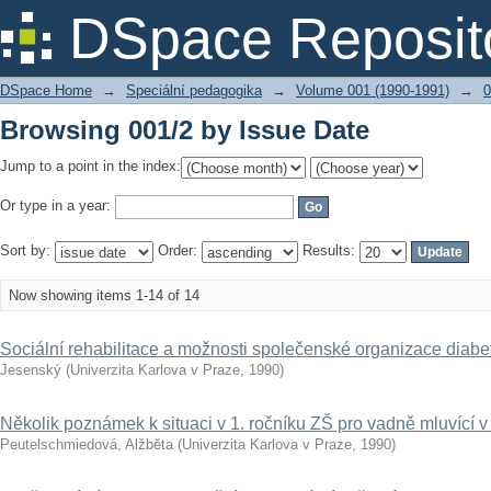
Browsing 001/2 by Issue Date
DSpace Reposit
DSpace Home
→
Speciální pedagogika
→
Volume 001 (1990-1991)
→
0
Browsing 001/2 by Issue Date
Jump to a point in the index:
Or type in a year:
Sort by:
Order:
Results:
Now showing items 1-14 of 14
Sociální rehabilitace a možnosti společenské organizace diabe
Jesenský
(
Univerzita Karlova v Praze
,
1990
)
Několik poznámek k situaci v 1. ročníku ZŠ pro vadně mluvící 
Peutelschmiedová, Alžběta
(
Univerzita Karlova v Praze
,
1990
)