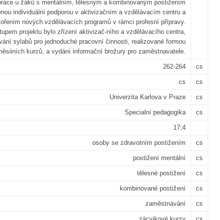
 práce u žáků s mentálním, tělesným a kombinovaným postižením
nou individuální podporou v aktivizačním a vzdělávacím centru a
vořením nových vzdělávacích programů v rámci profesní přípravy.
upem projektu bylo zřízení aktivizač-ního a vzdělávacího centra,
vání sylabů pro jednoduché pracovní činnosti, realizované formou
měsiiních kurzů, a vydání informační brožury pro zaměstnavatele.
262-264
cs
cs
cs
Univerzita Karlova v Praze
cs
Specialní pedagogika
cs
17;4
osoby se zdravotním postižením
cs
postižení mentální
cs
tělesné postižení
cs
kombinované postižení
cs
zaměstnávání
cs
zácvikové kurzy
cs