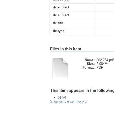
dc.subject
dc.subject
dc.title
dc.type
Files in this item
Name:
262-264.pdf
Size:
2.084Mb
Format:
PDF
This item appears in the following
017/4
Show simple item record