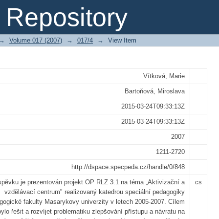
dravotním postižením
Repository
→
Volume 017 (2007)
→
017/4
→
View Item
Vítková, Marie
Bartoňová, Miroslava
2015-03-24T09:33:13Z
2015-03-24T09:33:13Z
2007
1211-2720
http://dspace.specpeda.cz/handle/0/848
spěvku je prezentován projekt OP RLZ 3.1 na téma „Aktivizační a
cs
vzdělávací centrum" realizovaný katedrou speciální pedagogiky
ogické fakulty Masarykovy univerzity v letech 2005-2007. Cílem
bylo řešit a rozvíjet problematiku zlepšování přístupu a návratu na