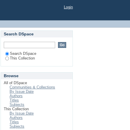
Login
Search DSpace
Search DSpace
This Collection
Browse
All of DSpace
Communities & Collections
By Issue Date
Authors
Titles
Subjects
This Collection
By Issue Date
Authors
Titles
Subjects