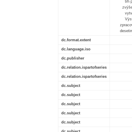
trh
zvýše
vyt
Výst
zpraco
deseti
dc.format.extent
dc.language.iso
dc.publisher
dc.relation.ispartofseries
dc.relation.ispartofseries
dc.subject
dc.subject
dc.subject
dc.subject
dc.subject
dc.subject