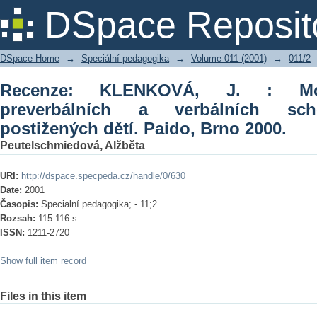
Recenze: KLENKOVÁ, J. : Možnosti
DSpace Reposit
schopností vývojově postižených dětí.
DSpace Home
→
Speciální pedagogika
→
Volume 011 (2001)
→
011/2
Recenze: KLENKOVÁ, J. : Mož
preverbálních a verbálních sch
postižených dětí. Paido, Brno 2000.
Peutelschmiedová, Alžběta
URI:
http://dspace.specpeda.cz/handle/0/630
Date:
2001
Časopis:
Specialní pedagogika; - 11;2
Rozsah:
115-116 s.
ISSN:
1211-2720
Show full item record
Files in this item