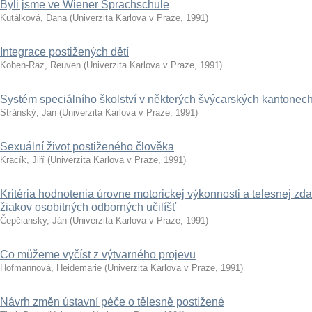
Byli jsme ve Wiener Sprachschule
Kutálková, Dana
(
Univerzita Karlova v Praze
,
1991
)
Integrace postižených dětí
Kohen-Raz, Reuven
(
Univerzita Karlova v Praze
,
1991
)
Systém speciálního školství v některých švýcarských kantonec
Stránský, Jan
(
Univerzita Karlova v Praze
,
1991
)
Sexuální život postiženého člověka
Kracík, Jiří
(
Univerzita Karlova v Praze
,
1991
)
Kritéria hodnotenia úrovne motorickej výkonnosti a telesnej zd
žiakov osobitných odborných učilíšť
Čepčiansky, Ján
(
Univerzita Karlova v Praze
,
1991
)
Co můžeme vyčíst z výtvarného projevu
Hofmannová, Heidemarie
(
Univerzita Karlova v Praze
,
1991
)
Návrh změn ústavní péče o tělesně postižené