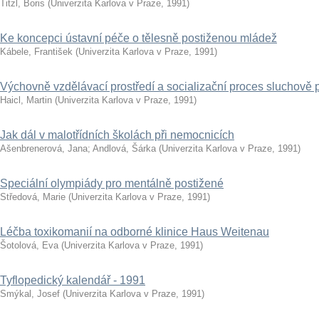
Titzl, Boris
(
Univerzita Karlova v Praze
,
1991
)
Ke koncepci ústavní péče o tělesně postiženou mládež
Kábele, František
(
Univerzita Karlova v Praze
,
1991
)
Výchovně vzdělávací prostředí a socializační proces sluchově 
Haicl, Martin
(
Univerzita Karlova v Praze
,
1991
)
Jak dál v malotřídních školách při nemocnicích
Ašenbrenerová, Jana
;
Andlová, Šárka
(
Univerzita Karlova v Praze
,
1991
)
Speciální olympiády pro mentálně postižené
Středová, Marie
(
Univerzita Karlova v Praze
,
1991
)
Léčba toxikomanií na odborné klinice Haus Weitenau
Šotolová, Eva
(
Univerzita Karlova v Praze
,
1991
)
Tyflopedický kalendář - 1991
Smýkal, Josef
(
Univerzita Karlova v Praze
,
1991
)