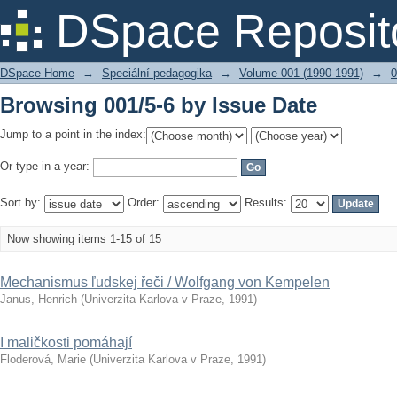
Browsing 001/5-6 by Issue Date
DSpace Reposit
DSpace Home
→
Speciální pedagogika
→
Volume 001 (1990-1991)
→
0
Browsing 001/5-6 by Issue Date
Jump to a point in the index:
Or type in a year:
Sort by:
Order:
Results:
Now showing items 1-15 of 15
Mechanismus ľudskej řeči / Wolfgang von Kempelen
Janus, Henrich
(
Univerzita Karlova v Praze
,
1991
)
I maličkosti pomáhají
Floderová, Marie
(
Univerzita Karlova v Praze
,
1991
)