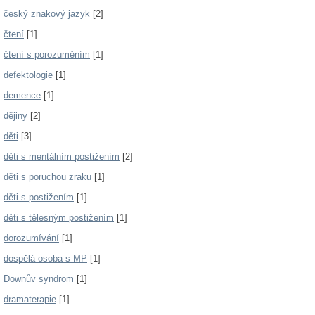
český znakový jazyk
[2]
čtení
[1]
čtení s porozuměním
[1]
defektologie
[1]
demence
[1]
dějiny
[2]
děti
[3]
děti s mentálním postižením
[2]
děti s poruchou zraku
[1]
děti s postižením
[1]
děti s tělesným postižením
[1]
dorozumívání
[1]
dospělá osoba s MP
[1]
Downův syndrom
[1]
dramaterapie
[1]