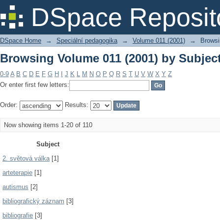
Browsing Volume 011 (2001) by Subjec
DSpace Reposit
DSpace Home
→
Speciální pedagogika
→
Volume 011 (2001)
→
Browsi
Browsing Volume 011 (2001) by Subjec
0-9
A
B
C
D
E
F
G
H
I
J
K
L
M
N
O
P
Q
R
S
T
U
V
W
X
Y
Z
Or enter first few letters:
Order:
Results:
Now showing items 1-20 of 110
Subject
2. světová válka
[1]
arteterapie
[1]
autismus
[2]
bibliografický záznam
[3]
bibliografie
[3]