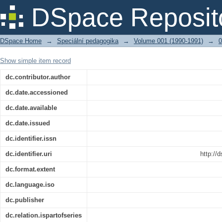
Některé možnosti řešení etopedické 
DSpace Reposit
poradně NVP
DSpace Home
→
Speciální pedagogika
→
Volume 001 (1990-1991)
→
0
Show simple item record
dc.contributor.author
dc.date.accessioned
dc.date.available
dc.date.issued
dc.identifier.issn
dc.identifier.uri
http://
dc.format.extent
dc.language.iso
dc.publisher
dc.relation.ispartofseries