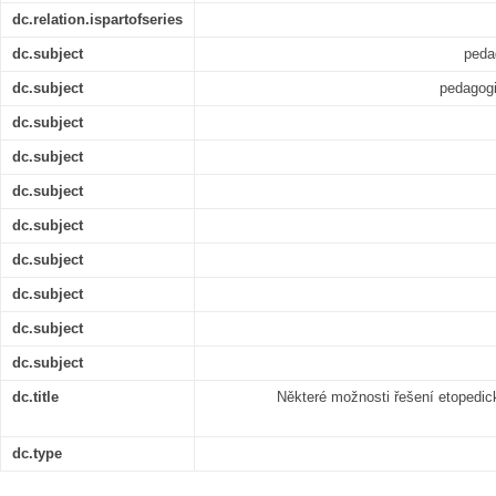
dc.relation.ispartofseries
dc.subject
peda
dc.subject
pedagogi
dc.subject
dc.subject
dc.subject
dc.subject
dc.subject
dc.subject
dc.subject
dc.subject
dc.title
Některé možnosti řešení etopedic
dc.type