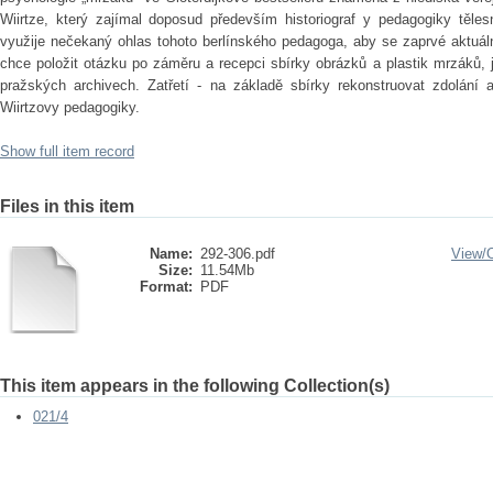
Wiirtze, který zajímal doposud především historiograf y pedagogiky těles
využije nečekaný ohlas tohoto berlínského pedagoga, aby se zaprvé aktuálně
chce položit otázku po záměru a recepci sbírky obrázků a plastik mrzáků, 
pražských archivech. Zatřetí - na základě sbírky rekonstruovat zdolání a
Wiirtzovy pedagogiky.
Show full item record
Files in this item
Name:
292-306.pdf
View/
Size:
11.54Mb
Format:
PDF
This item appears in the following Collection(s)
021/4