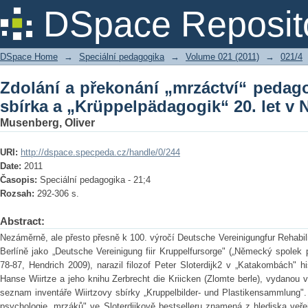
Zdolání a překonání „mrzáctví“
DSpace Reposit
„Krüppelpädagogik“ 20. let v Německu
DSpace Home
→
Speciální pedagogika
→
Volume 021 (2011)
→
021/4
Zdolání a překonání „mrzáctví“ pedag
sbírka a „Krüppelpädagogik“ 20. let v
Musenberg, Oliver
URI:
http://dspace.specpeda.cz/handle/0/244
Date:
2011
Časopis:
Speciální pedagogika - 21;4
Rozsah:
292-306 s.
Abstract:
Nezáměrně, ale přesto přesně k 100. výročí Deutsche Vereinigungfur Rehabili
Berlíně jako „Deutsche Vereinigung fiir Kruppelfursorge" („Německý spolek
78-87, Hendrich 2009), narazil filozof Peter Sloterdijk2 v „Katakombách" his
Hanse Wiirtze a jeho knihu Zerbrecht die Kriicken (Zlomte berle), vydanou v
seznam inventáře Wiirtzovy sbírky „Kruppelbilder- und Plastikensammlung".
psychologie „mrzáků" ve Sloterdijkově bestselleru znamená z hlediska ve