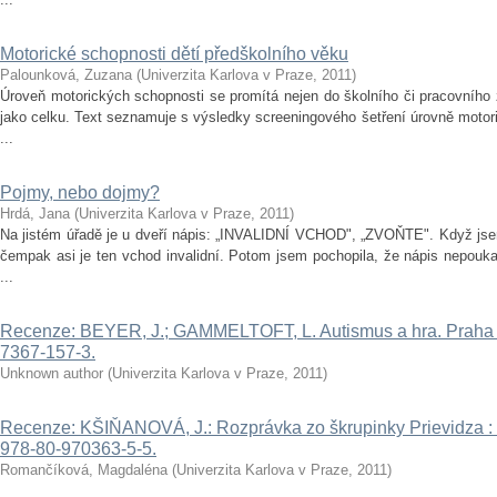
Motorické schopnosti dětí předškolního věku
Palounková, Zuzana
(
Univerzita Karlova v Praze
,
2011
)
Úroveň motorických schopnosti se promítá nejen do školního či pracovního ž
jako celku. Text seznamuje s výsledky screeningového šetření úrovně motor
...
Pojmy, nebo dojmy?
Hrdá, Jana
(
Univerzita Karlova v Praze
,
2011
)
Na jistém úřadě je u dveří nápis: „INVALIDNÍ VCHOD", „ZVOŇTE". Když jsem 
čempak asi je ten vchod invalidní. Potom jsem pochopila, že nápis nepouk
...
Recenze: BEYER, J.; GAMMELTOFT, L. Autismus a hra. Praha : 
7367-157-3.
Unknown author
(
Univerzita Karlova v Praze
,
2011
)
Recenze: KŠIŇANOVÁ, J.: Rozprávka zo škrupinky Prievidza : Pat
978-80-970363-5-5.
Romančíková, Magdaléna
(
Univerzita Karlova v Praze
,
2011
)