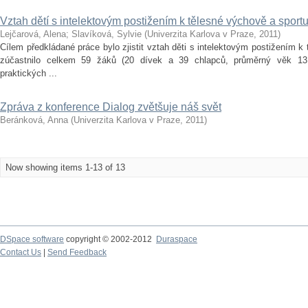
Vztah dětí s intelektovým postižením k tělesné výchově a sport
Lejčarová, Alena
;
Slavíková, Sylvie
(
Univerzita Karlova v Praze
,
2011
)
Cílem předkládané práce bylo zjistit vztah děti s intelektovým postižením 
zúčastnilo celkem 59 žáků (20 dívek a 39 chlapců, průměrný věk 13,
praktických ...
Zpráva z konference Dialog zvětšuje náš svět
Beránková, Anna
(
Univerzita Karlova v Praze
,
2011
)
Now showing items 1-13 of 13
DSpace software
copyright © 2002-2012
Duraspace
Contact Us
|
Send Feedback