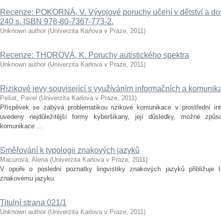
Recenze: POKORNÁ, V. Vývojové poruchy učení v dětství a dosp
240 s. ISBN 978-80-7367-773-2.
Unknown author
(
Univerzita Karlova v Praze
,
2011
)
Recenze: THOROVÁ, K. Poruchy autistického spektra
Unknown author
(
Univerzita Karlova v Praze
,
2011
)
Rizikové jevy související s využíváním informačních a komunika
Pešat, Pavel
(
Univerzita Karlova v Praze
,
2011
)
Příspěvek se zabývá problematikou rizikové komunikace v prostřední int
uvedeny nejdůležitější formy kyberšikany, její důsledky, možné způs
komunikace ...
Směřování k typologii znakových jazyků
Macurová, Alena
(
Univerzita Karlova v Praze
,
2011
)
V opoře o poslední poznatky lingvistiky znakových jazyků přibližuje t
znakovému jazyku.
Titulní strana 021/1
Unknown author
(
Univerzita Karlova v Praze
,
2011
)