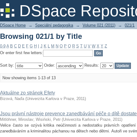
Browsing 021/1 by Title
DSpace Reposit
DSpace Home
→
Speciální pedagogika
→
Volume 021 (2011)
→
021/1
Browsing 021/1 by Title
0-9
A
B
C
D
E
F
G
H
I
J
K
L
M
N
O
P
Q
R
S
T
U
V
W
X
Y
Z
Or enter first few letters:
Sort by:
Order:
Results:
Now showing items 1-13 of 13
Aktuálne zo stránok Efety
Bizová, Naďa
(
Univerzita Karlova v Praze
,
2011
)
Jsou právní nástroje prevence zanedbávání péče o dítě dostat
Mitlöhner, Miroslav
;
Wisiński, Petr
(
Univerzita Karlova v Praze
,
2011
)
Velice často se ozývá kritika neúčinnosti a nedostatku právních opatření 
zanedbáváním a kriminalitou páchanou na dětech nebo dětmi. Autoři ve svém
...