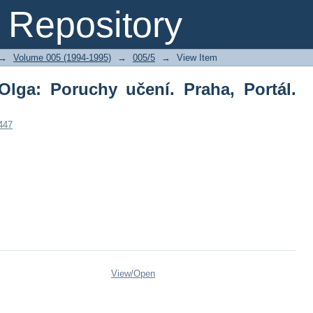
lga: Poruchy učení. Praha, Portál. 196 
Repository
→
Volume 005 (1994-1995)
→
005/5
→
View Item
Olga: Poruchy učení. Praha, Portál.
447
View/
Open