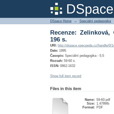
Recenze: Zelinková, O
DSpace 
DSpace Home
→
Speciální pedagogika
Recenze: Zelinková, 
196 s.
URI:
http://dspace.specpeda.cz/handle/0/1
Date:
1995
Časopis:
Speciální pedagogika - 5;5
Rozsah:
59-60 s.
ISSN:
0862-1632
Show full item record
Files in this item
Name:
59-60.pdf
Size:
1.478Mb
Format:
PDF