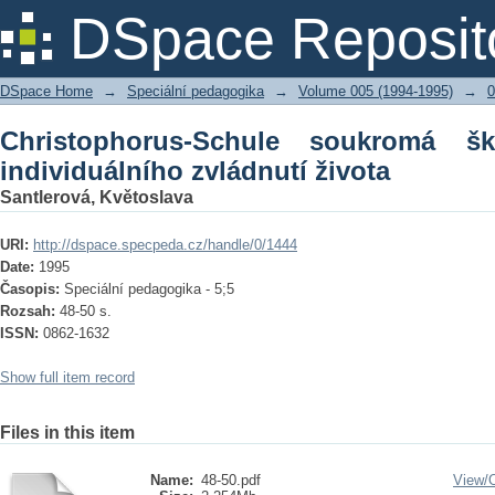
Christophorus-Schule soukromá ško
DSpace Reposit
života
DSpace Home
→
Speciální pedagogika
→
Volume 005 (1994-1995)
→
0
Christophorus-Schule soukromá š
individuálního zvládnutí života
Santlerová, Květoslava
URI:
http://dspace.specpeda.cz/handle/0/1444
Date:
1995
Časopis:
Speciální pedagogika - 5;5
Rozsah:
48-50 s.
ISSN:
0862-1632
Show full item record
Files in this item
Name:
48-50.pdf
View/