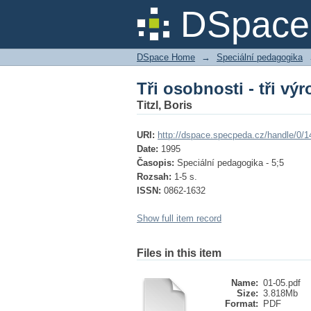
Tři osobnosti - tři výr
DSpace 
DSpace Home
→
Speciální pedagogika
Tři osobnosti - tři výr
Titzl, Boris
URI:
http://dspace.specpeda.cz/handle/0/1
Date:
1995
Časopis:
Speciální pedagogika - 5;5
Rozsah:
1-5 s.
ISSN:
0862-1632
Show full item record
Files in this item
Name:
01-05.pdf
Size:
3.818Mb
Format:
PDF