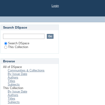
Login
Search DSpace
Search DSpace
This Collection
Browse
All of DSpace
Communities & Collections
By Issue Date
Authors
Titles
Subjects
This Collection
By Issue Date
Authors
Titles
Subjects