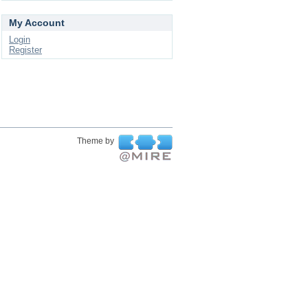
My Account
Login
Register
Theme by