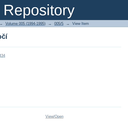
očí
Repository
→
Volume 005 (1994-1995)
→
005/5
→
View Item
očí
434
View/
Open