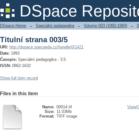
Titulní strana 003/5
DSpace Reposit
DSpace Home
→
Speciální pedagogika
→
Volume 003 (1992-1993)
→
0
Titulní strana 003/5
URI:
http://dspace.specpeda.cz/handle/0/1421
Date:
1993
Časopis:
Speciální pedagogika - 3;5
ISSN:
0862-1632
Show full item record
Files in this item
Name:
00014.tif
View/
Size:
11.03Mb
Format:
TIFF image