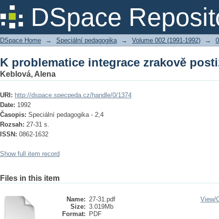
K problematice integrace zrakově post
DSpace Reposit
DSpace Home
→
Speciální pedagogika
→
Volume 002 (1991-1992)
→
0
K problematice integrace zrakově post
Keblová, Alena
URI:
http://dspace.specpeda.cz/handle/0/1374
Date:
1992
Časopis:
Speciální pedagogika - 2;4
Rozsah:
27-31 s.
ISSN:
0862-1632
Show full item record
Files in this item
Name:
27-31.pdf
View/
Size:
3.019Mb
Format:
PDF