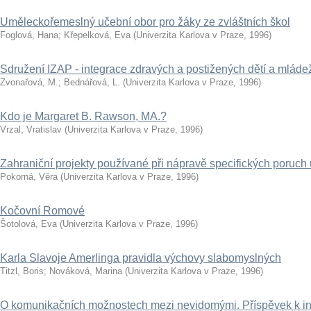
Uměleckořemeslný učební obor pro žáky ze zvláštních škol
Foglová, Hana
;
Křepelková, Eva
(
Univerzita Karlova v Praze
,
1996
)
Sdružení IZAP - integrace zdravých a postižených dětí a mláde
Zvonařová, M.
;
Bednářová, L.
(
Univerzita Karlova v Praze
,
1996
)
Kdo je Margaret B. Rawson, MA.?
Vrzal, Vratislav
(
Univerzita Karlova v Praze
,
1996
)
Zahraniční projekty používané při nápravě specifických poruch
Pokorná, Věra
(
Univerzita Karlova v Praze
,
1996
)
Kočovní Romové
Šotolová, Eva
(
Univerzita Karlova v Praze
,
1996
)
Karla Slavoje Amerlinga pravidla výchovy slabomyslných
Titzl, Boris
;
Nováková, Marina
(
Univerzita Karlova v Praze
,
1996
)
O komunikačních možnostech mezi nevidomými. Příspěvek k int