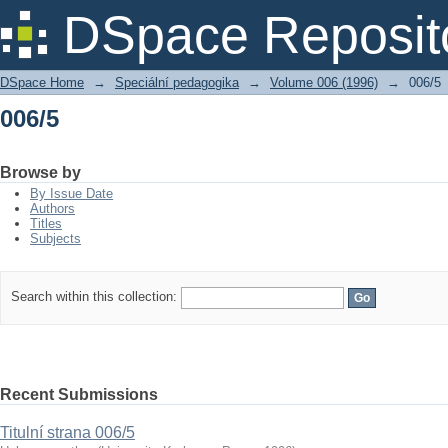
006/5
DSpace Reposit
DSpace Home
→
Speciální pedagogika
→
Volume 006 (1996)
→
006/5
006/5
Browse by
By Issue Date
Authors
Titles
Subjects
Search within this collection:
Recent Submissions
Titulní strana 006/5