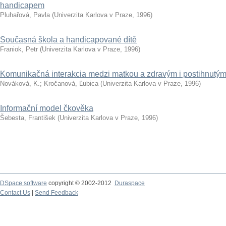
handicapem
Pluhařová, Pavla
(
Univerzita Karlova v Praze
,
1996
)
Současná škola a handicapované dítě
Franiok, Petr
(
Univerzita Karlova v Praze
,
1996
)
Komunikačná interakcia medzi matkou a zdravým i postihnutý
Nováková, K.
;
Kročanová, Ľubica
(
Univerzita Karlova v Praze
,
1996
)
Informační model čkověka
Šebesta, František
(
Univerzita Karlova v Praze
,
1996
)
DSpace software
copyright © 2002-2012
Duraspace
Contact Us
|
Send Feedback