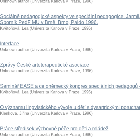
Unknown author
(
Univerzita Karlova v Praze
,
1996
)
Sociálně pedagogické aspekty ve speciální pedagogice. Jarmil
Sborník PedF MU v Brně. Brno, Paido 1996.
Květoňová, Lea
(
Univerzita Karlova v Praze
,
1996
)
Interface
Unknown author
(
Univerzita Karlova v Praze
,
1996
)
Zprávy České arteterapeutické asociace
Unknown author
(
Univerzita Karlova v Praze
,
1996
)
Seminář EASE a celoněmecký kongres speciálních pedagogů -
Květoňová, Lea
(
Univerzita Karlova v Praze
,
1996
)
O významu lingvistického vývoje u dětí s dysartrickými porucham
Klenková, Jiřina
(
Univerzita Karlova v Praze
,
1996
)
Práce středisek výchovné péče pro děti a mládež
Unknown author
(
Univerzita Karlova v Praze
,
1996
)