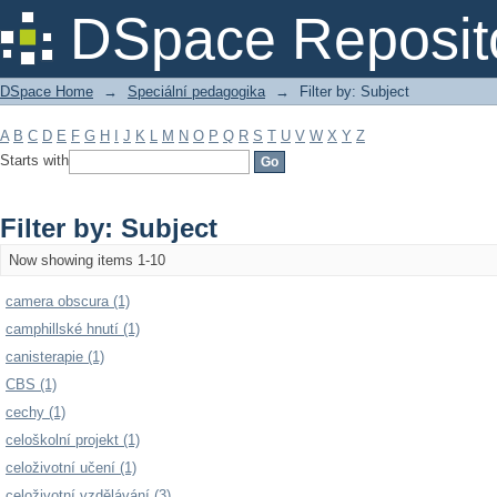
Filter by: Subject
DSpace Reposit
DSpace Home
→
Speciální pedagogika
→
Filter by: Subject
A
B
C
D
E
F
G
H
I
J
K
L
M
N
O
P
Q
R
S
T
U
V
W
X
Y
Z
Starts with
Filter by: Subject
Now showing items 1-10
camera obscura (1)
camphillské hnutí (1)
canisterapie (1)
CBS (1)
cechy (1)
celoškolní projekt (1)
celoživotní učení (1)
celoživotní vzdělávání (3)