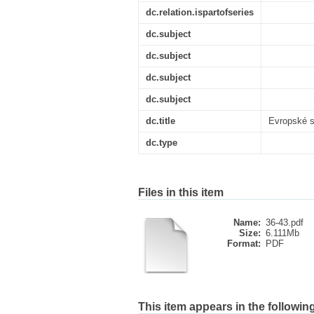
dc.relation.ispartofseries
dc.subject
dc.subject
dc.subject
dc.subject
dc.title
Evropské s
dc.type
Files in this item
Name:
36-43.pdf
Size:
6.111Mb
Format:
PDF
This item appears in the following