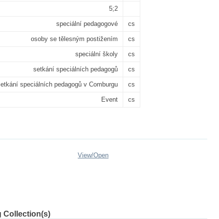
5;2
speciální pedagogové
cs
osoby se tělesným postižením
cs
speciální školy
cs
setkání speciálních pedagogů
cs
etkání speciálních pedagogů v Comburgu
cs
Event
cs
View/
Open
 Collection(s)