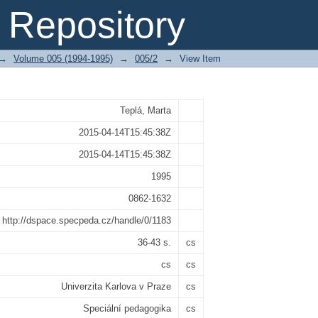
eciálních pedagogů v Comburgu
Repository
→
Volume 005 (1994-1995)
→
005/2
→
View Item
Teplá, Marta
2015-04-14T15:45:38Z
2015-04-14T15:45:38Z
1995
0862-1632
http://dspace.specpeda.cz/handle/0/1183
36-43 s.
cs
cs
cs
Univerzita Karlova v Praze
cs
Speciální pedagogika
cs