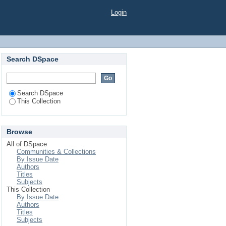
Login
Search DSpace
Search DSpace
This Collection
Browse
All of DSpace
Communities & Collections
By Issue Date
Authors
Titles
Subjects
This Collection
By Issue Date
Authors
Titles
Subjects