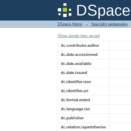
Evropské setkání sp
DSpace 
DSpace Home
→
Speciální pedagogika
Show simple item record
dc.contributor.author
dc.date.accessioned
dc.date.available
dc.date.issued
dc.identifier.issn
dc.identifier.uri
dc.format.extent
dc.language.iso
dc.publisher
dc.relation.ispartofseries