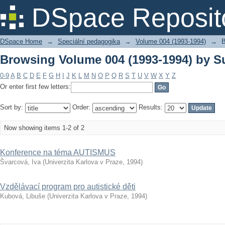
Browsing Volume 004 (1993-1994) by S
DSpace Reposit
DSpace Home
→
Speciální pedagogika
→
Volume 004 (1993-1994)
→
B
Browsing Volume 004 (1993-1994) by S
0-9
A
B
C
D
E
F
G
H
I
J
K
L
M
N
O
P
Q
R
S
T
U
V
W
X
Y
Z
Or enter first few letters:
Sort by:
Order:
Results:
Now showing items 1-2 of 2
Konference na téma AUTISMUS
Švarcová, Iva
(
Univerzita Karlova v Praze
,
1994
)
Vzdělávací program pro autistické děti
Kubová, Libuše
(
Univerzita Karlova v Praze
,
1994
)