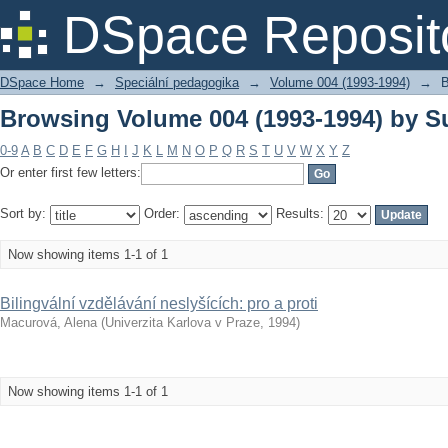
Browsing Volume 004 (1993-1994) by Su
DSpace Reposit
DSpace Home
→
Speciální pedagogika
→
Volume 004 (1993-1994)
→
B
Browsing Volume 004 (1993-1994) by Su
0-9
A
B
C
D
E
F
G
H
I
J
K
L
M
N
O
P
Q
R
S
T
U
V
W
X
Y
Z
Or enter first few letters:
Sort by:
Order:
Results:
Now showing items 1-1 of 1
Bilingvální vzdělávání neslyšících: pro a proti
Macurová, Alena
(
Univerzita Karlova v Praze
,
1994
)
Now showing items 1-1 of 1