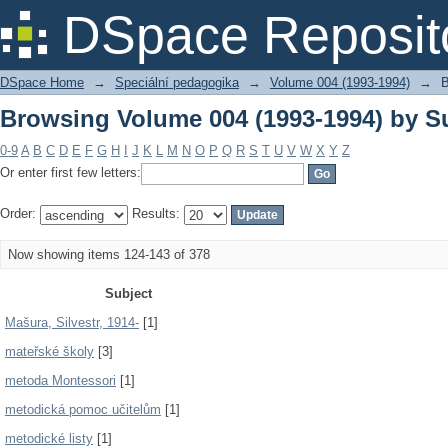
Browsing Volume 004 (1993-1994) by S
DSpace Reposit
DSpace Home
→
Speciální pedagogika
→
Volume 004 (1993-1994)
→
B
Browsing Volume 004 (1993-1994) by S
0-9
A
B
C
D
E
F
G
H
I
J
K
L
M
N
O
P
Q
R
S
T
U
V
W
X
Y
Z
Or enter first few letters:
Order:
Results:
Now showing items 124-143 of 378
Subject
Mašura, Silvestr, 1914-
[1]
mateřské školy
[3]
metoda Montessori
[1]
metodická pomoc učitelům
[1]
metodické listy
[1]