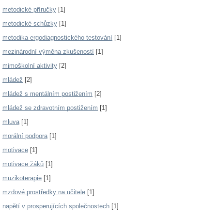
metodické příručky
[1]
metodické schůzky
[1]
metodika ergodiagnostického testování
[1]
mezinárodní výměna zkušeností
[1]
mimoškolní aktivity
[2]
mládež
[2]
mládež s mentálním postižením
[2]
mládež se zdravotním postižením
[1]
mluva
[1]
morální podpora
[1]
motivace
[1]
motivace žáků
[1]
muzikoterapie
[1]
mzdové prostředky na učitele
[1]
napětí v prosperujících společnostech
[1]