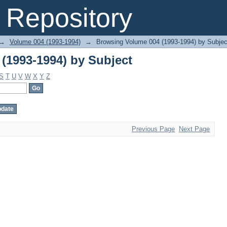
(1993-1994) by Subject
Repository
→
Volume 004 (1993-1994)
→
Browsing Volume 004 (1993-1994) by Subjec
(1993-1994) by Subject
S
T
U
V
W
X
Y
Z
Previous Page
Next Page