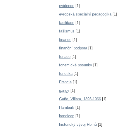
evidence
[1]
evropská speciální pedagogika
[1]
facilitace
[1]
fašismus
[1]
finance
[1]
finanční podpora
[1]
fonace
[1]
fonemické posunky
[1]
fonetika
[1]
Francie
[1]
gangy
[1]
Gaňo, Viliam, 1893-1966
[1]
Hamburk
[1]
handicap
[1]
historický vývoj Romů
[1]