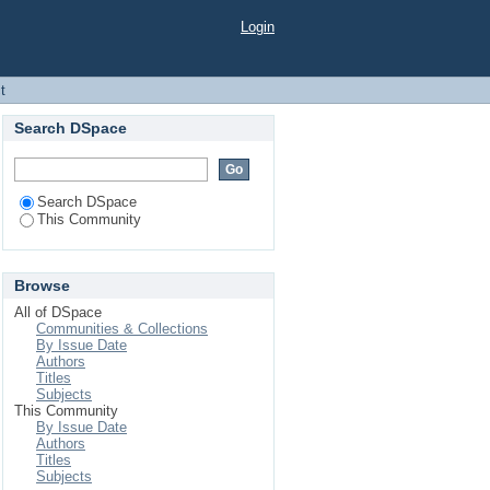
Login
t
Search DSpace
Search DSpace
This Community
Browse
All of DSpace
Communities & Collections
By Issue Date
Authors
Titles
Subjects
This Community
By Issue Date
Authors
Titles
Subjects