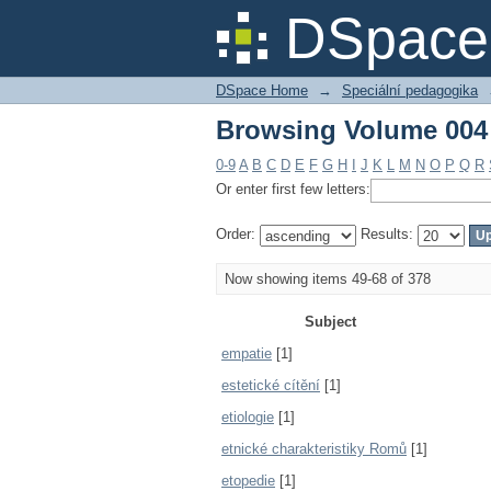
Browsing Volume 004 
DSpace 
DSpace Home
→
Speciální pedagogika
Browsing Volume 004 
0-9
A
B
C
D
E
F
G
H
I
J
K
L
M
N
O
P
Q
R
Or enter first few letters:
Order:
Results:
Now showing items 49-68 of 378
Subject
empatie
[1]
estetické cítění
[1]
etiologie
[1]
etnické charakteristiky Romů
[1]
etopedie
[1]