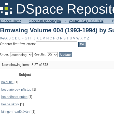
Browsing Volume 004 (1993-1994) by S
DSpace Reposit
DSpace Home
→
Speciální pedagogika
→
Volume 004 (1993-1994)
→
B
Browsing Volume 004 (1993-1994) by S
0-9
A
B
C
D
E
F
G
H
I
J
K
L
M
N
O
P
Q
R
S
T
U
V
W
X
Y
Z
Or enter first few letters:
Order:
Results:
Now showing items 8-27 of 378
Subject
balbutici
[1]
bezbariérový přístup
[1]
bezpečnost práce
[1]
běžné školy
[1]
bilingvní vzdělávání
[1]