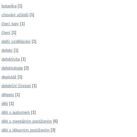
botanika
[1]
chování učitelů
[1]
čtecí lupy
[1]
čtení
[1]
další vzdělávání
[1]
defekt
[1]
defektivita
[1]
defektologie
[2]
depistáž
[1]
detekční činnost
[1]
dějepis
[1]
děti
[1]
děti s autismem
[1]
děti s mentálním postižením
[6]
děti s tělesným postižením
[3]