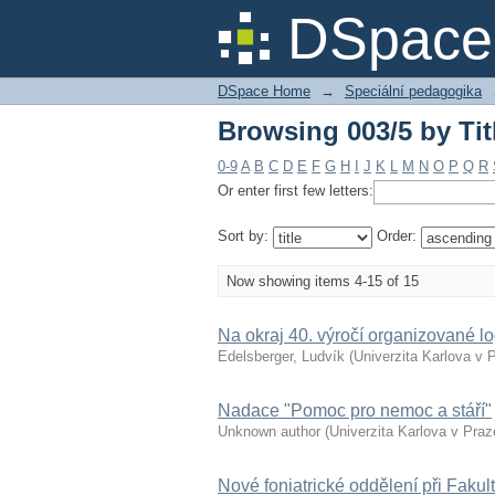
Browsing 003/5 by Tit
DSpace 
DSpace Home
→
Speciální pedagogika
Browsing 003/5 by Tit
0-9
A
B
C
D
E
F
G
H
I
J
K
L
M
N
O
P
Q
R
Or enter first few letters:
Sort by:
Order:
Now showing items 4-15 of 15
Na okraj 40. výročí organizované l
Edelsberger, Ludvík
(
Univerzita Karlova v 
Nadace "Pomoc pro nemoc a stáří"
Unknown author
(
Univerzita Karlova v Praz
Nové foniatrické oddělení při Fakul