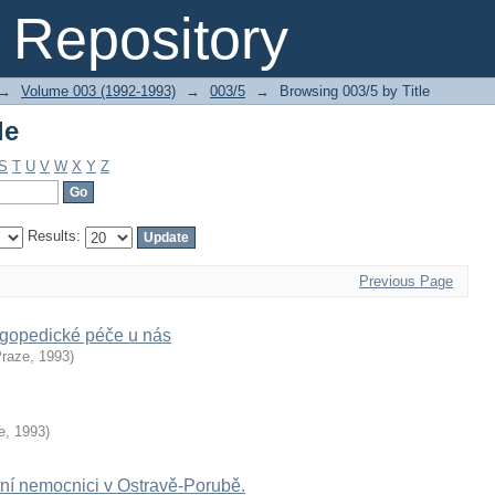
le
Repository
→
Volume 003 (1992-1993)
→
003/5
→
Browsing 003/5 by Title
le
S
T
U
V
W
X
Y
Z
Results:
Previous Page
ogopedické péče u nás
Praze
,
1993
)
e
,
1993
)
tní nemocnici v Ostravě-Porubě.