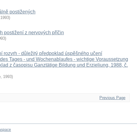
álně postižených
,
1993
)
h postižení z nervových příčin
993
)
í rozvrh - důležitý předpoklad úspěšného učení
 des Tages - und Wochenablaufes - wichtige Voraussetzung
eklad z časopisu Ganztätige Bildung und Erzieliung, 1988, č.
e
,
1993
)
Previous Page
aspace