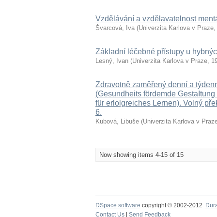
Vzdělávání a vzdělavatelnost ment
Švarcová, Iva
(
Univerzita Karlova v Praze
Základní léčebné přístupy u hybnýc
Lesný, Ivan
(
Univerzita Karlova v Praze
,
1
Zdravotně zaměřený denní a týdenn
(Gesundheits fördemde GestaItung
für erlolgreiches Lernen). Volný př
6.
Kubová, Libuše
(
Univerzita Karlova v Praz
Now showing items 4-15 of 15
DSpace software
copyright © 2002-2012
Dur
Contact Us
|
Send Feedback