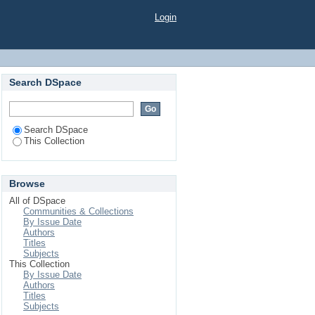
Login
Search DSpace
Search DSpace
This Collection
Browse
All of DSpace
Communities & Collections
By Issue Date
Authors
Titles
Subjects
This Collection
By Issue Date
Authors
Titles
Subjects