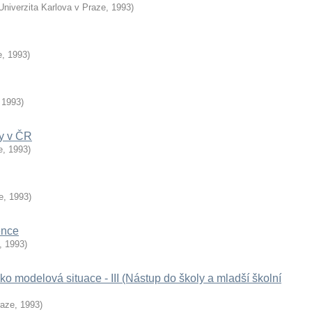
Univerzita Karlova v Praze
,
1993
)
e
,
1993
)
,
1993
)
dy v ČR
e
,
1993
)
e
,
1993
)
ence
,
1993
)
ko modelová situace - III (Nástup do školy a mladší školní
raze
,
1993
)