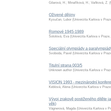
Gilarová, H.
;
Minaříková, H.
;
Vaňková, Z.
(
Oživené dějiny
Kysučan, Lubor
(
Univerzita Karlova v Praz
Romové 1945-1989
Šotolová, Eva
(
Univerzita Karlova v Praze
Speciální olympiády a paralympiá
Svoboda, Pavel
(
Univerzita Karlova v Praz
Titulní strana 003/5
Unknown author
(
Univerzita Karlova v Praz
VISION 1993 - mezinárodní konfer
Keblová, Alena
(
Univerzita Karlova v Praze
Vývoj zrakově postiženého dítěte ja
věk)
Vágnerová, Magda
(
Univerzita Karlova v P