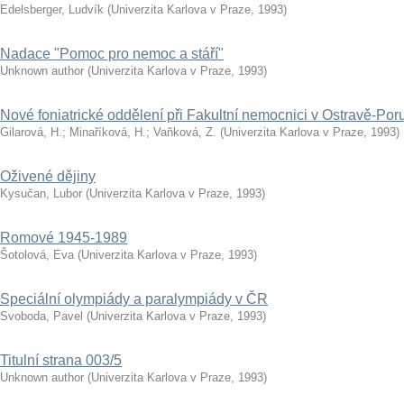
Edelsberger, Ludvík
(
Univerzita Karlova v Praze
,
1993
)
Nadace "Pomoc pro nemoc a stáří"
Unknown author
(
Univerzita Karlova v Praze
,
1993
)
Nové foniatrické oddělení při Fakultní nemocnici v Ostravě-Por
Gilarová, H.
;
Minaříková, H.
;
Vaňková, Z.
(
Univerzita Karlova v Praze
,
1993
)
Oživené dějiny
Kysučan, Lubor
(
Univerzita Karlova v Praze
,
1993
)
Romové 1945-1989
Šotolová, Eva
(
Univerzita Karlova v Praze
,
1993
)
Speciální olympiády a paralympiády v ČR
Svoboda, Pavel
(
Univerzita Karlova v Praze
,
1993
)
Titulní strana 003/5
Unknown author
(
Univerzita Karlova v Praze
,
1993
)