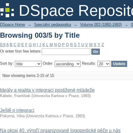
Browsing 003/5 by Title
DSpace Reposit
DSpace Home
→
Speciální pedagogika
→
Volume 003 (1992-1993)
→
0
Browsing 003/5 by Title
0-9
A
B
C
D
E
F
G
H
I
J
K
L
M
N
O
P
Q
R
S
T
U
V
W
X
Y
Z
Or enter first few letters:
Sort by:
Order:
Results:
Now showing items 2-15 of 15
Ideály a realita v integraci postižené mládeže
Kábele, František
(
Univerzita Karlova v Praze
,
1993
)
Ještě o integraci
Pokorná, Věra
(
Univerzita Karlova v Praze
,
1993
)
Na okraj 40. výročí organizované logopedické péče u nás