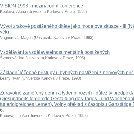
VISION 1993 - mezinárodní konference
Keblová, Alena
(
Univerzita Karlova v Praze
,
1993
)
Vývoj zrakově postiženého dítěte jako modelová situace - III (N
věk)
Vágnerová, Magda
(
Univerzita Karlova v Praze
,
1993
)
Vzdělávání a vzdělavatelnost mentálně postižených
Švarcová, Iva
(
Univerzita Karlova v Praze
,
1993
)
Základní léčebné přístupy u hybných postižení z nervových příč
Lesný, Ivan
(
Univerzita Karlova v Praze
,
1993
)
Zdravotně zaměřený denní a týdenní rozvrh - důležitý předpok
(Gesundheits fördemde GestaItung des Tages - und Wochenabl
für erlolgreiches Lernen). Volný překlad z časopisu Ganztätige 
6.
Kubová, Libuše
(
Univerzita Karlova v Praze
,
1993
)