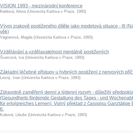
VISION 1993 - mezinárodní konference
Keblová, Alena
(
Univerzita Karlova v Praze
,
1993
)
Vývoj zrakově postiženého dítěte jako modelová situace - III (N
věk)
Vágnerová, Magda
(
Univerzita Karlova v Praze
,
1993
)
Vzdělávání a vzdělavatelnost mentálně postižených
Švarcová, Iva
(
Univerzita Karlova v Praze
,
1993
)
Základní léčebné přístupy u hybných postižení z nervových příč
Lesný, Ivan
(
Univerzita Karlova v Praze
,
1993
)
Zdravotně zaměřený denní a týdenní rozvrh - důležitý předpok
(Gesundheits fördemde GestaItung des Tages - und Wochenabl
für erlolgreiches Lernen). Volný překlad z časopisu Ganztätige 
6.
Kubová, Libuše
(
Univerzita Karlova v Praze
,
1993
)