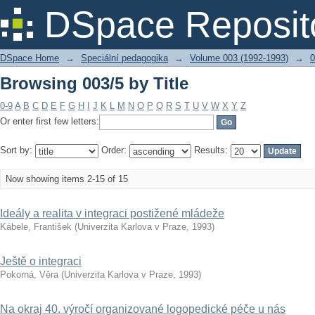
Browsing 003/5 by Title
DSpace Reposit
DSpace Home
→
Speciální pedagogika
→
Volume 003 (1992-1993)
→
0
Browsing 003/5 by Title
0-9
A
B
C
D
E
F
G
H
I
J
K
L
M
N
O
P
Q
R
S
T
U
V
W
X
Y
Z
Or enter first few letters:
Sort by:
Order:
Results:
Now showing items 2-15 of 15
Ideály a realita v integraci postižené mládeže
Kábele, František
(
Univerzita Karlova v Praze
,
1993
)
Ještě o integraci
Pokorná, Věra
(
Univerzita Karlova v Praze
,
1993
)
Na okraj 40. výročí organizované logopedické péče u nás