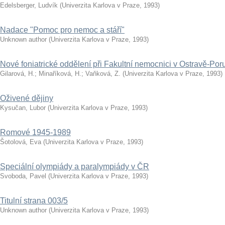
Edelsberger, Ludvík
(
Univerzita Karlova v Praze
,
1993
)
Nadace "Pomoc pro nemoc a stáří"
Unknown author
(
Univerzita Karlova v Praze
,
1993
)
Nové foniatrické oddělení při Fakultní nemocnici v Ostravě-Por
Gilarová, H.
;
Minaříková, H.
;
Vaňková, Z.
(
Univerzita Karlova v Praze
,
1993
)
Oživené dějiny
Kysučan, Lubor
(
Univerzita Karlova v Praze
,
1993
)
Romové 1945-1989
Šotolová, Eva
(
Univerzita Karlova v Praze
,
1993
)
Speciální olympiády a paralympiády v ČR
Svoboda, Pavel
(
Univerzita Karlova v Praze
,
1993
)
Titulní strana 003/5
Unknown author
(
Univerzita Karlova v Praze
,
1993
)