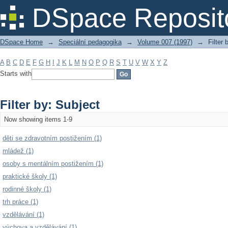
Filter by: Subject
DSpace Reposit
DSpace Home
→
Speciální pedagogika
→
Volume 007 (1997)
→
Filter 
A
B
C
D
E
F
G
H
I
J
K
L
M
N
O
P
Q
R
S
T
U
V
W
X
Y
Z
Starts with
Filter by: Subject
Now showing items 1-9
děti se zdravotním postižením (1)
mládež (1)
osoby s mentálním postižením (1)
praktické školy (1)
rodinné školy (1)
trh práce (1)
vzdělávání (1)
výchova a vzdělávání (1)