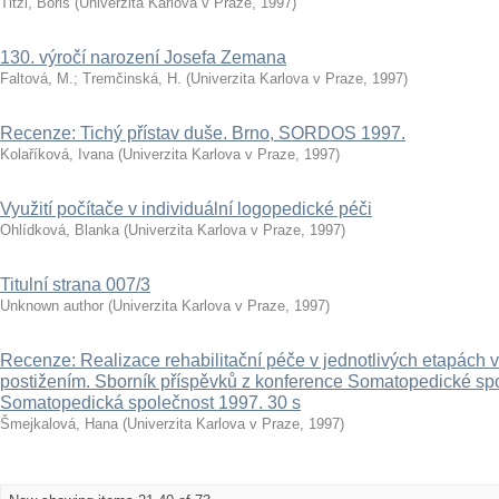
Titzl, Boris
(
Univerzita Karlova v Praze
,
1997
)
130. výročí narození Josefa Zemana
Faltová, M.
;
Tremčinská, H.
(
Univerzita Karlova v Praze
,
1997
)
Recenze: Tichý přístav duše. Brno, SORDOS 1997.
Kolaříková, Ivana
(
Univerzita Karlova v Praze
,
1997
)
Využití počítače v individuální logopedické péči
Ohlídková, Blanka
(
Univerzita Karlova v Praze
,
1997
)
Titulní strana 007/3
Unknown author
(
Univerzita Karlova v Praze
,
1997
)
Recenze: Realizace rehabilitační péče v jednotlivých etapách v
postižením. Sborník příspěvků z konference Somatopedické spo
Somatopedická společnost 1997. 30 s
Šmejkalová, Hana
(
Univerzita Karlova v Praze
,
1997
)