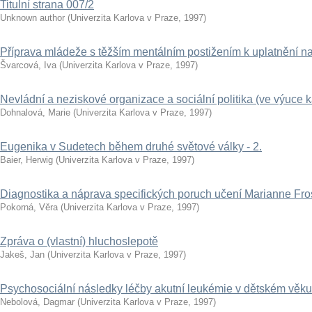
Titulní strana 007/2
Unknown author
(
Univerzita Karlova v Praze
,
1997
)
Příprava mládeže s těžším mentálním postižením k uplatnění na
Švarcová, Iva
(
Univerzita Karlova v Praze
,
1997
)
Nevládní a neziskové organizace a sociální politika (ve výuce 
Dohnalová, Marie
(
Univerzita Karlova v Praze
,
1997
)
Eugenika v Sudetech během druhé světové války - 2.
Baier, Herwig
(
Univerzita Karlova v Praze
,
1997
)
Diagnostika a náprava specifických poruch učení Marianne Fro
Pokorná, Věra
(
Univerzita Karlova v Praze
,
1997
)
Zpráva o (vlastní) hluchoslepotě
Jakeš, Jan
(
Univerzita Karlova v Praze
,
1997
)
Psychosociální následky léčby akutní leukémie v dětském věku
Nebolová, Dagmar
(
Univerzita Karlova v Praze
,
1997
)