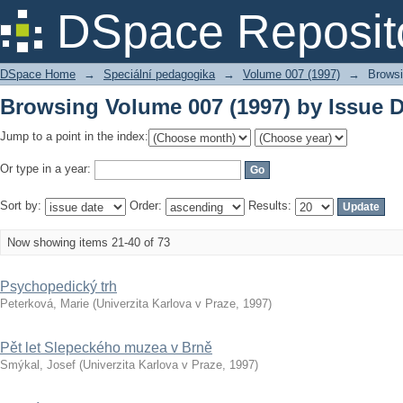
Browsing Volume 007 (1997) by Issue D
DSpace Reposit
DSpace Home
→
Speciální pedagogika
→
Volume 007 (1997)
→
Browsi
Browsing Volume 007 (1997) by Issue D
Jump to a point in the index:
Or type in a year:
Sort by:
Order:
Results:
Now showing items 21-40 of 73
Psychopedický trh
Peterková, Marie
(
Univerzita Karlova v Praze
,
1997
)
Pět let Slepeckého muzea v Brně
Smýkal, Josef
(
Univerzita Karlova v Praze
,
1997
)