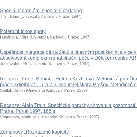
Speciální problém: speciální pedagog
Titzl, Boris
(
Univerzita Karlova v Praze
,
1997
)
Pojem hluchoslepoty
Husáková, Věra
(
Univerzita Karlova v Praze
,
1997
)
Úspěšnost integrace dětí a žáků s tělesným postižením a více
absolvování komplexní rehabilitační péče v Dětském centru A
Jankovský, Jiří
(
Univerzita Karlova v Praze
,
1997
)
Recenze: Fedor Beniač - Helena Kozlíková: Metodická příručk
práce v dielni v 5., 6. a 7. r. osobitnej školy. Prešov, Metodické
Sedlák, Anton
(
Univerzita Karlova v Praze
,
1997
)
Recenze: Alain Train: Specifické poruchy chování a pozornosti
Praha. Portál 1997. 168 s
Vágnerová, Marie M.
(
Univerzita Karlova v Praze
,
1997
)
Zemanovy „Rozházené kapitoly"