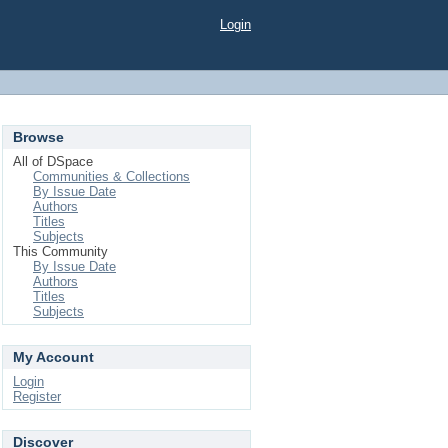
Login
Browse
All of DSpace
Communities & Collections
By Issue Date
Authors
Titles
Subjects
This Community
By Issue Date
Authors
Titles
Subjects
My Account
Login
Register
Discover