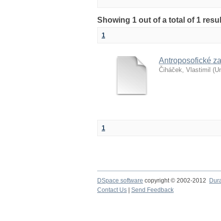
Showing 1 out of a total of 1 res
1
Antroposofické zař
Čiháček, Vlastimil
(
Un
1
DSpace software
copyright © 2002-2012
Dur
Contact Us
|
Send Feedback