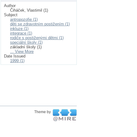
Author
Čiháček, Vlastimil (1)
Subject
antropozofie (1)
děti se zdravotním postižením (1)
inkluze (1)
integrace (1)
rodiče s postiženými dětmi (1)
speciální školy (1)
základní školy (1)
... View More
Date Issued
1999 (1)
Theme by