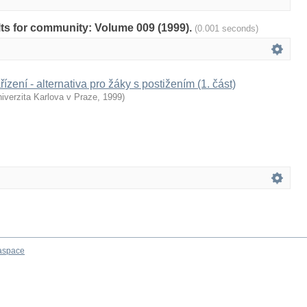
ults for community: Volume 009 (1999).
(0.001 seconds)
ízení - alternativa pro žáky s postižením (1. část)
iverzita Karlova v Praze
,
1999
)
aspace