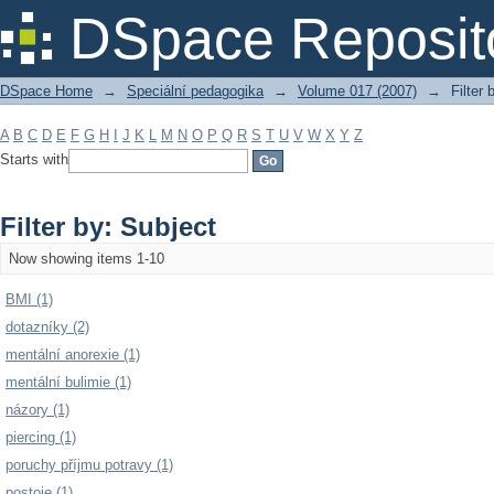
Filter by: Subject
DSpace Reposit
DSpace Home
→
Speciální pedagogika
→
Volume 017 (2007)
→
Filter 
A
B
C
D
E
F
G
H
I
J
K
L
M
N
O
P
Q
R
S
T
U
V
W
X
Y
Z
Starts with
Filter by: Subject
Now showing items 1-10
BMI (1)
dotazníky (2)
mentální anorexie (1)
mentální bulimie (1)
názory (1)
piercing (1)
poruchy příjmu potravy (1)
postoje (1)