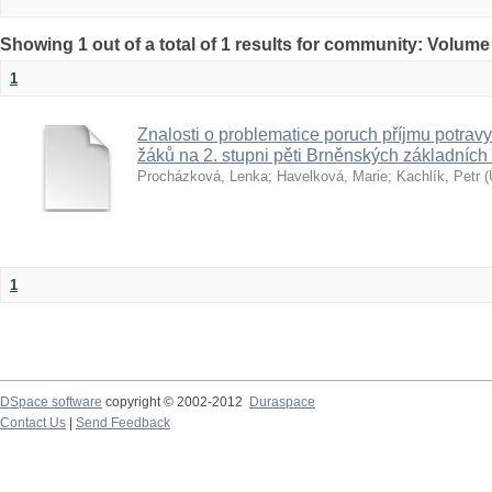
Showing 1 out of a total of 1 results for community: Volume
1
Znalosti o problematice poruch příjmu potravy
žáků na 2. stupni pěti Brněnských základních
Procházková, Lenka
;
Havelková, Marie
;
Kachlík, Petr
(
1
DSpace software
copyright © 2002-2012
Duraspace
Contact Us
|
Send Feedback