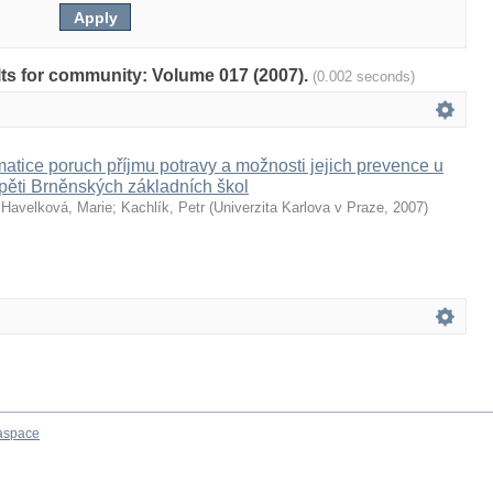
ults for community: Volume 017 (2007).
(0.002 seconds)
matice poruch příjmu potravy a možnosti jejich prevence u
 pěti Brněnských základních škol
;
Havelková, Marie
;
Kachlík, Petr
(
Univerzita Karlova v Praze
,
2007
)
aspace