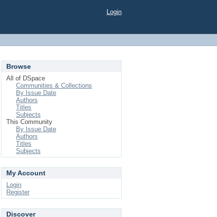
Login
Browse
All of DSpace
Communities & Collections
By Issue Date
Authors
Titles
Subjects
This Community
By Issue Date
Authors
Titles
Subjects
My Account
Login
Register
Discover