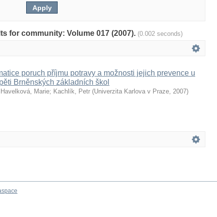
ults for community: Volume 017 (2007).
(0.002 seconds)
matice poruch příjmu potravy a možnosti jejich prevence u
 pěti Brněnských základních škol
;
Havelková, Marie
;
Kachlík, Petr
(
Univerzita Karlova v Praze
,
2007
)
aspace