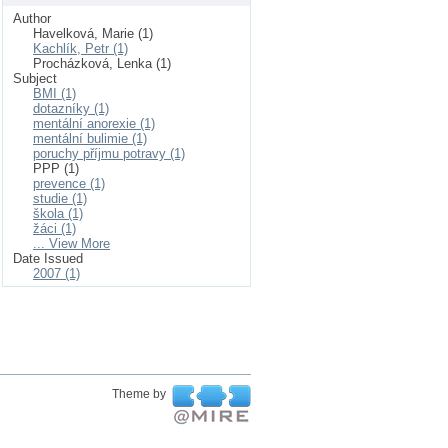
Author
Havelková, Marie (1)
Kachlík, Petr (1)
Procházková, Lenka (1)
Subject
BMI (1)
dotazníky (1)
mentální anorexie (1)
mentální bulimie (1)
poruchy příjmu potravy (1)
PPP (1)
prevence (1)
studie (1)
škola (1)
žáci (1)
... View More
Date Issued
2007 (1)
Theme by