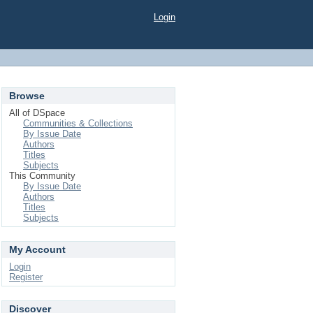
Login
Browse
All of DSpace
Communities & Collections
By Issue Date
Authors
Titles
Subjects
This Community
By Issue Date
Authors
Titles
Subjects
My Account
Login
Register
Discover