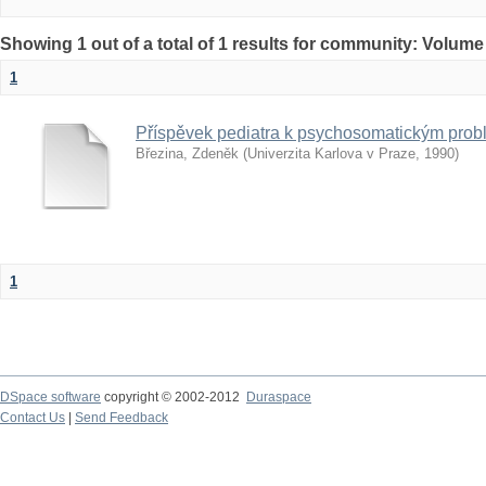
Showing 1 out of a total of 1 results for community: Volume
1
Příspěvek pediatra k psychosomatickým prob
Březina, Zdeněk
(
Univerzita Karlova v Praze
,
1990
)
1
DSpace software
copyright © 2002-2012
Duraspace
Contact Us
|
Send Feedback